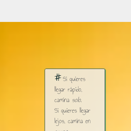
#
Si quieres
llegar rápido,
camina
solo
.
Si quieres llegar
lejos, camina en