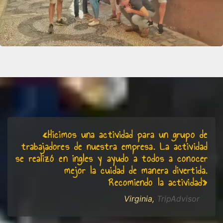
«
Hicimos una actividad para un grupo de
trabajadores de nuestra empresa. La actividad
se realizó en ingles y ayudo a todos a conocer
mejor la cuidad de manera divertida.
Recomiendo la actividad»
Virginia,
TripAdvisor