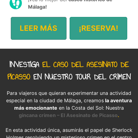
Málaga!
LEER MÁS
¡RESERVA!
INVESTIGA
EL CASO DEL ASESINATO DE
PICASSO
EN NUESTRO TOUR DEL CRIMEN
Para viajeros que quieran experimentar una actividad
especial en la ciudad de Málaga, creamos
la aventura
más emocionante
en la Costa del Sol: Nuestra
gincana crimen – El Asesinato de Picasso
.
En esta actividad única, asumirás el papel de Sherlock
Holmes resolviendo un misterioso crimen en el centro